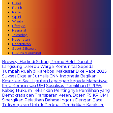
Bisnis
Politik
Pemilu
Opini
Wisata
Lifestyle
Nasional
Teknologi
Kesehatan
Pendidikan
Sport & Esport
Hukum & Kriminal
Browcyl Hadir di Sidrap, Promo Beli 1 Dapat 3
Langsung Diserbu Warga!
Komunitas Sepeda
Tumpah Ruah di Karebosi, Makassar Bike Race 2025
Sukses Digelar
Jurnalis CNN Indonesia Bagikan
Keseruan Saat Liputan Lapangan kepada Mahasiswa
Ilmu Komunikasi UMI
Sosialisasi Pemilihan RT/RW,
Kabag Hukum Tekankan Pentingnya Pemilihan yang
Demokratis dan Transparan
Keren, Dosen FSIKP UMI
Sinergikan Pelatihan Bahasa Inggris Dengan Baca
Tulis Alquran Untuk Perkuat Pendidikan Karakter