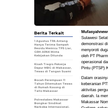
Mufasyahnew
Berita Terkait
Sulawesi Selat
1 Agustus TPA Antang
demonstrasi di
Hanya Terima Sampah
Residu Memicu TPS Liar,
menyoroti duga
GRH-APAK Minta
oleh PT Pharm
Kebijakan Ditunda
operasional d
Kisah Tragis Pekerja
Pintu (PTSP) 
Dapur MBG di Makassar,
Tewas di Tangan Suami
Dalam orasiny
Bocah Perempuan 11
keberanian PT
Tahun Ditemukan Tewas
di Rumah Kosong di
aktivitas perg
Tallo Makassar
daerah. Ia me
Polrestabes Makassar
Makassar Nomo
Bongkar Sindikat
Narkoba Internasional,
Gudang, selur