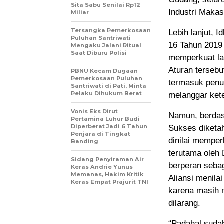
Sita Sabu Senilai Rp12
Industri Makas
Miliar
Tersangka Pemerkosaan
Lebih lanjut, 
Puluhan Santriwati
16 Tahun 2019
Mengaku Jalani Ritual
Saat Diburu Polisi
memperkuat lar
Aturan terseb
PBNU Kecam Dugaan
Pemerkosaan Puluhan
termasuk penut
Santriwati di Pati, Minta
Pelaku Dihukum Berat
melanggar ket
Vonis Eks Dirut
Namun, berdas
Pertamina Luhur Budi
Diperberat Jadi 6 Tahun
Sukses diketah
Penjara di Tingkat
dinilai memper
Banding
terutama oleh 
Sidang Penyiraman Air
berperan sebag
Keras Andrie Yunus
Memanas, Hakim Kritik
Aliansi menilai
Keras Empat Prajurit TNI
karena masih 
dilarang.
“Padahal suda