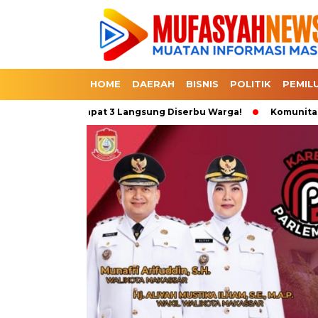
HOME
DAERAH
BISNIS
POLITIK
PEMIL
o Beli 1 Dapat 3 Langsung Diserbu Warga!
Komunitas Sepeda T