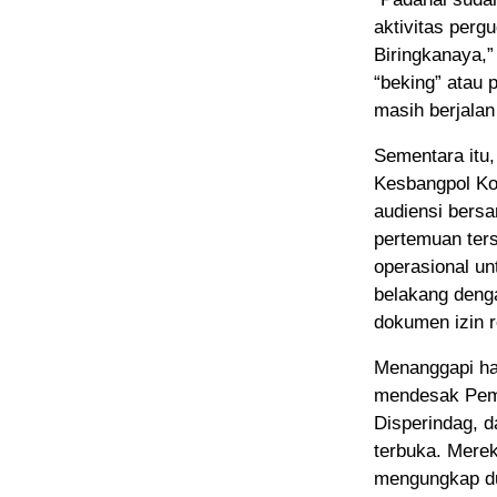
aktivitas per
Biringkanaya,”
“beking” atau 
masih berjala
Sementara itu,
Kesbangpol K
audiensi bers
pertemuan ter
operasional un
belakang deng
dokumen izin 
Menanggapi ha
mendesak Peme
Disperindag, 
terbuka. Merek
mengungkap du