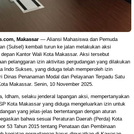
s.com, Makassar
— Aliansi Mahasiswa dan Pemuda
an (Sulsel) kembali turun ke jalan melakukan aksi
 depan Kantor Wali Kota Makassar. Aksi tersebut
an pelanggaran izin aktivitas pergudangan yang dilakukan
a Indo Sukses, yang diduga telah memperoleh izin
ari Dinas Penanaman Modal dan Pelayanan Terpadu Satu
Kota Makassar. Senin, 10 November 2025.
a, Idham, selaku jenderal lapangan aksi, mempertanyakan
SP Kota Makassar yang diduga mengeluarkan izin untuk
udangan yang jelas-jelas bertentangan dengan aturan
negaskan bahwa sesuai Peraturan Daerah (Perda) Kota
r 53 Tahun 2015 tentang Penataan dan Pembinaan
uh kegiatan pergudangan harus dipusatkan di Kawasan