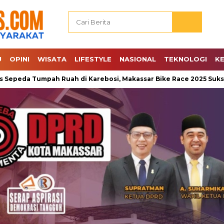
U
OPINI
WISATA
LIFESTYLE
NASIONAL
TEKNOLOGI
K
umpah Ruah di Karebosi, Makassar Bike Race 2025 Sukses Digela